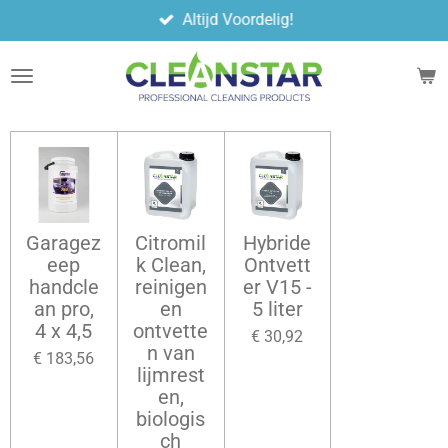
Altijd Voordelig!
Ga
direct
naar
de
hoofdinhoud
Garagez
Citromil
Hybride
eep
k Clean,
Ontvett
handcle
reinigen
er V15 -
an pro,
en
5 liter
4 x 4,5
ontvette
€ 30,92
n van
€ 183,56
lijmrest
en,
biologis
ch