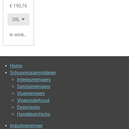
€ 190,76
In winkelwagen
Home
Schoonmaakmiddelen
Interieurreinigers
Sanitairreinigers
Vloerreinigers
Vloeronderhoud
Desinfectie
Handdesinfectie
Industriereiniger