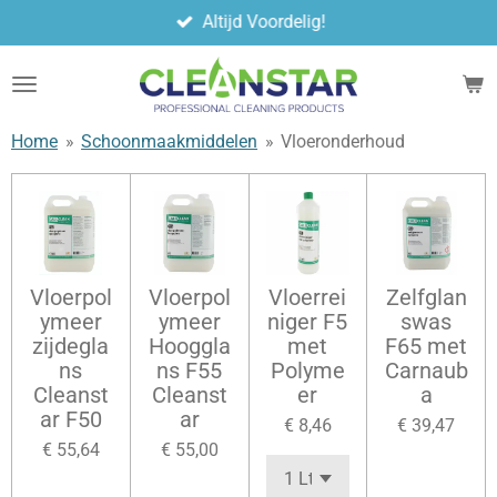
Altijd Voordelig!
Ga
direct
naar
de
hoofdinhoud
Home
»
Schoonmaakmiddelen
»
Vloeronderhoud
Vloerpol
Vloerpol
Vloerrei
Zelfglan
ymeer
ymeer
niger F5
swas
zijdegla
Hooggla
met
F65 met
ns
ns F55
Polyme
Carnaub
Cleanst
Cleanst
er
a
ar F50
ar
€ 8,46
€ 39,47
€ 55,64
€ 55,00