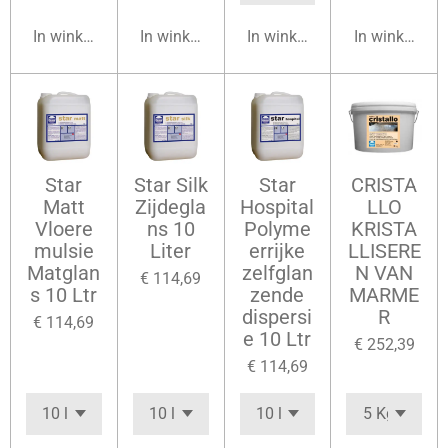
In winkelwagen
In winkelwagen
In winkelwagen
In winkelwag
Star
Star Silk
Star
CRISTA
Matt
Zijdegla
Hospital
LLO
Vloere
ns 10
Polyme
KRISTA
mulsie
Liter
errijke
LLISERE
Matglan
zelfglan
N VAN
€ 114,69
s 10 Ltr
zende
MARME
dispersi
R
€ 114,69
e 10 Ltr
€ 252,39
€ 114,69