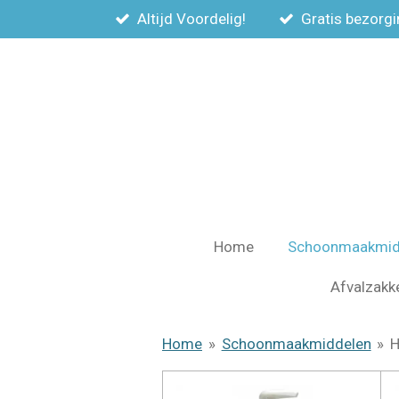
Altijd Voordelig!
Gratis bezorgi
Ga
direct
naar
de
hoofdinhoud
Home
Schoonmaakmid
Afvalzakk
Home
»
Schoonmaakmiddelen
»
H