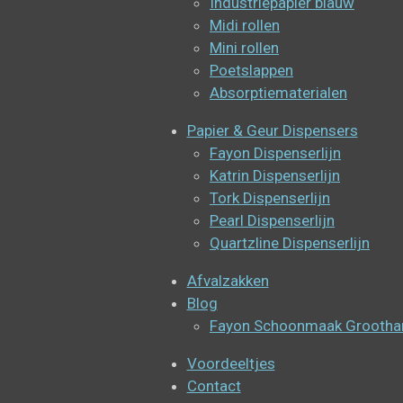
Industriepapier blauw
Midi rollen
Mini rollen
Poetslappen
Absorptiematerialen
Papier & Geur Dispensers
Fayon Dispenserlijn
Katrin Dispenserlijn
Tork Dispenserlijn
Pearl Dispenserlijn
Quartzline Dispenserlijn
Afvalzakken
Blog
Fayon Schoonmaak Groothand
Voordeeltjes
Contact