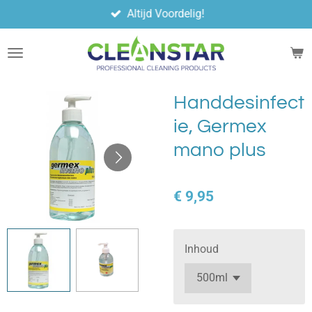
Altijd Voordelig!
Ga
direct
naar
de
hoofdinhoud
Handdesinfect
ie, Germex
mano plus
€ 9,95
Inhoud