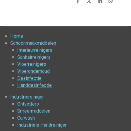
D
D
S
D
e
e
h
e
l
e
a
l
e
l
r
e
n
e
n
Home
Schoonmaakmiddelen
Interieurreinigers
Sanitairreinigers
Vloerreinigers
Vloeronderhoud
Desinfectie
Handdesinfectie
Industriereiniger
Ontvetters
Smeermiddelen
Carwash
Industriele Handreiniger