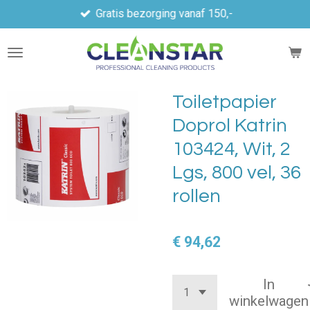
Gratis bezorging vanaf 150,-
Ga
direct
naar
de
hoofdinhoud
Toiletpapier
Doprol Katrin
103424, Wit, 2
Lgs, 800 vel, 36
rollen
€ 94,62
In
winkelwagen